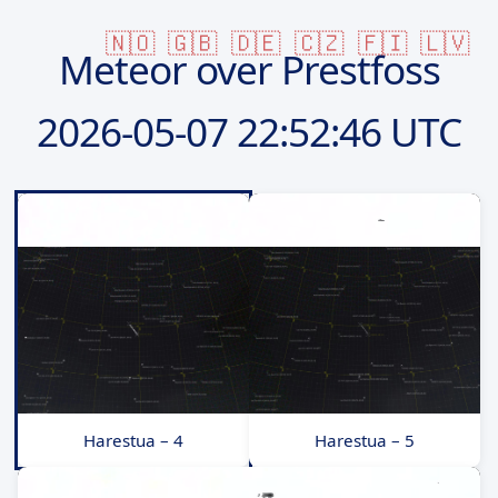
🇳🇴
🇬🇧
🇩🇪
🇨🇿
🇫🇮
🇱🇻
Meteor over Prestfoss
2026-05-07
22:52:46 UTC
Harestua – 4
Harestua – 5