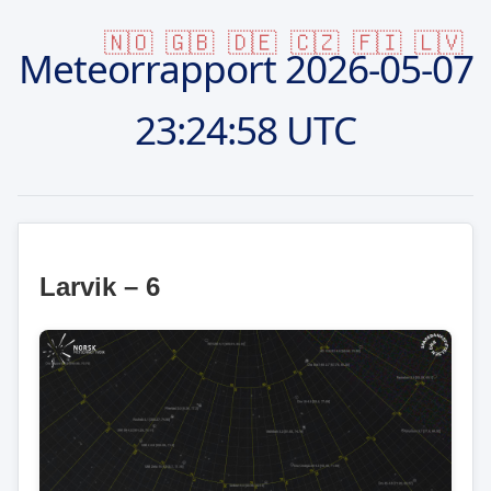
🇳🇴
🇬🇧
🇩🇪
🇨🇿
🇫🇮
🇱🇻
Meteorrapport
2026-05-07
23:24:58 UTC
Larvik – 6