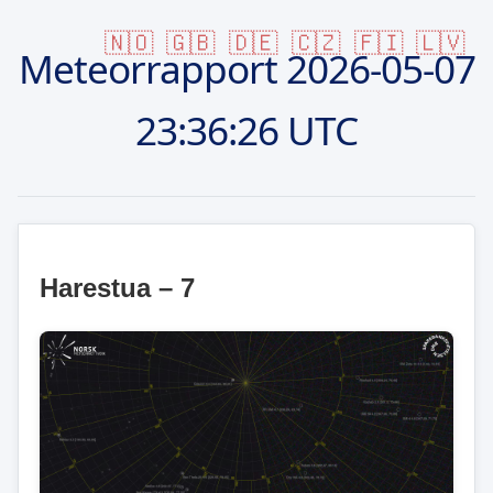
🇳🇴
🇬🇧
🇩🇪
🇨🇿
🇫🇮
🇱🇻
Meteorrapport
2026-05-07
23:36:26 UTC
Harestua – 7