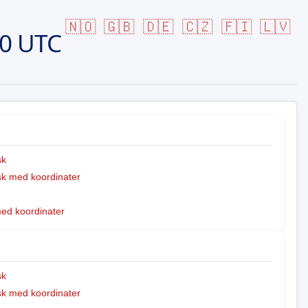
🇳🇴
🇬🇧
🇩🇪
🇨🇿
🇫🇮
🇱🇻
20 UTC
sk
k med koordinater
med koordinater
sk
k med koordinater