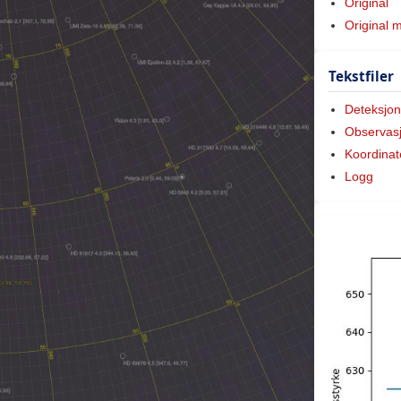
Original
Original 
Tekstfiler
Deteksjon
Observas
Koordinat
Logg