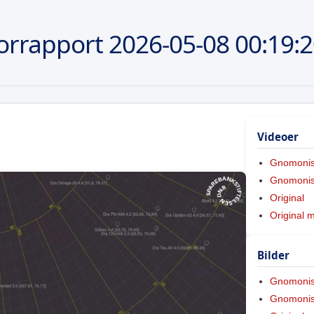
orrapport
2026-05-08
00:19:
Videoer
Gnomoni
Gnomonis
Original
Original 
Bilder
Gnomoni
Gnomonis