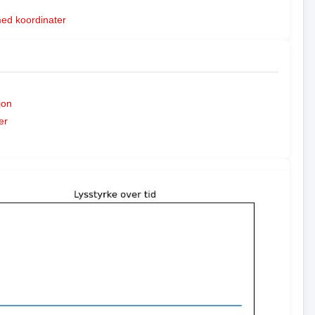
med koordinater
jon
er