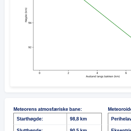
Meteorens atmosfæriske bane
:
Meteoroid
Starthøgde:
98,8 km
Perihela
Slutthøgde:
90,5 km
Eksentris