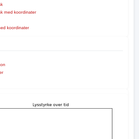
sk
k med koordinater
med koordinater
jon
er