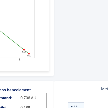
ens baneelement
:
vstand:
0,706 AU
itet:
0,189