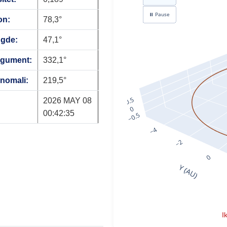
on:
78,3°
ngde:
47,1°
rgument:
332,1°
anomali:
219,5°
2026 MAY 08
00:42:35
I