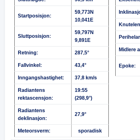
59,773N
Inklinasj
Startposisjon:
10,041E
Knutele
59,797N
Sluttposisjon:
Perihela
9,891E
Midlere 
Retning:
287,5°
Fallvinkel:
43,4°
Epoke:
Inngangshastighet:
37,8 km/s
Radiantens
19:55
rektascensjon:
(298,9°)
Radiantens
27,9°
deklinasjon:
Meteorsverm:
sporadisk