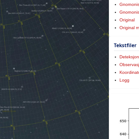
Gnomoni
Gnomonis
Original
Original 
Tekstfiler
Deteksjon
Observas
Koordinat
Logg