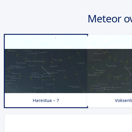
Meteor o
Harestua – 7
Voksenli