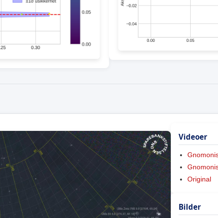
Videoer
Gnomoni
Gnomonis
Original
Bilder