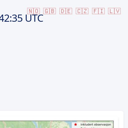
🇳🇴
🇬🇧
🇩🇪
🇨🇿
🇫🇮
🇱🇻
42:35 UTC