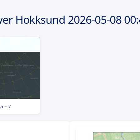
ver Hokksund
2026-05-08
00:
a – 7