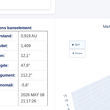
ens baneelement
:
vstand:
0,919 AU
itet:
1,409
on:
12,1°
ngde:
47,9°
rgument:
212,2°
anomali:
-5,8°
2026 MAY 08
21:17:26