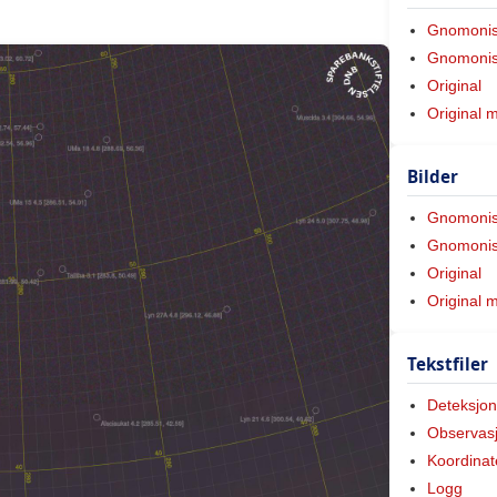
Gnomoni
Gnomonis
Original
Original 
Bilder
Gnomoni
Gnomonis
Original
Original 
Tekstfiler
Deteksjon
Observas
Koordinat
Logg