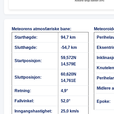
Meteorens atmosfæriske bane
:
Meteoroid
Starthøgde:
94,7 km
Perihela
Slutthøgde:
-54,7 km
Eksentris
59,572N
Inklinasj
Startposisjon:
14,579E
Knutele
60,620N
Sluttposisjon:
Perihela
14,761E
Midlere 
Retning:
4,9°
Fallvinkel:
52,0°
Epoke:
Inngangshastighet:
25,0 km/s