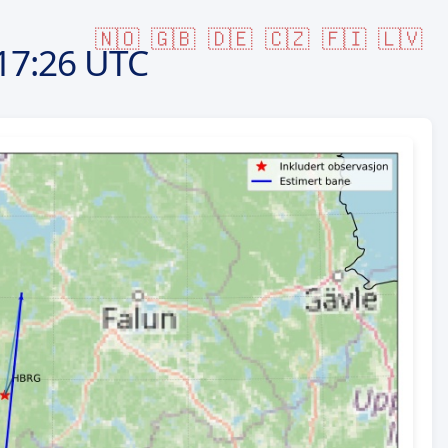
🇳🇴
🇬🇧
🇩🇪
🇨🇿
🇫🇮
🇱🇻
17:26 UTC