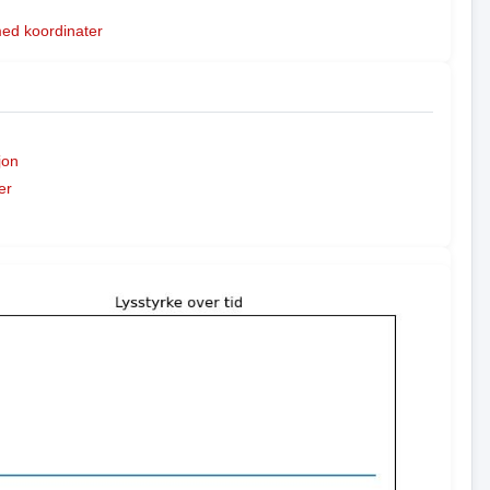
med koordinater
jon
er