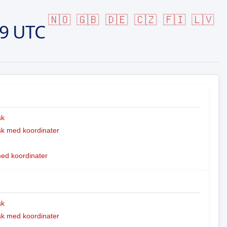
🇳🇴
🇬🇧
🇩🇪
🇨🇿
🇫🇮
🇱🇻
09 UTC
sk
k med koordinater
med koordinater
sk
k med koordinater