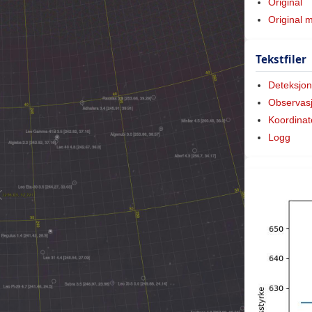
Original
Original 
Tekstfiler
Deteksjon
Observas
Koordinat
Logg