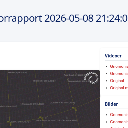
orrapport
2026-05-08
21:24:
Videoer
Gnomoni
Gnomonis
Original
Original 
Bilder
Gnomoni
Gnomonis