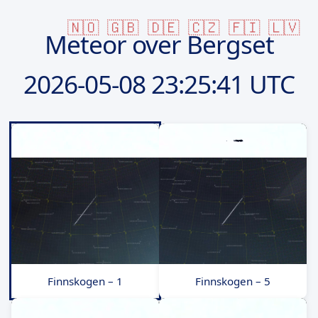
🇳🇴
🇬🇧
🇩🇪
🇨🇿
🇫🇮
🇱🇻
Meteor over Bergset
2026-05-08
23:25:41 UTC
Finnskogen – 1
Finnskogen – 5