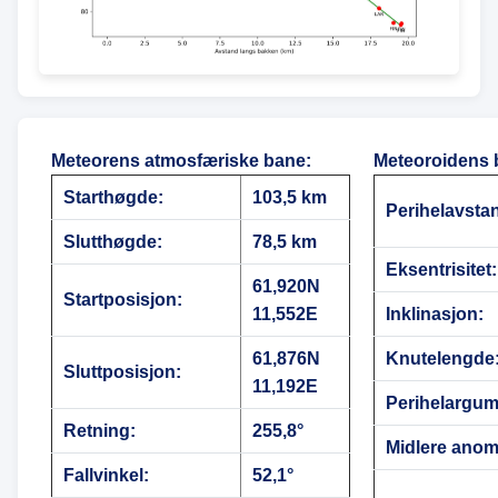
Meteorens atmosfæriske bane
:
Meteoroidens 
Starthøgde:
103,5 km
Perihelavsta
Slutthøgde:
78,5 km
Eksentrisitet:
61,920N
Startposisjon:
11,552E
Inklinasjon:
61,876N
Knutelengde
Sluttposisjon:
11,192E
Perihelargum
Retning:
255,8°
Midlere anoma
Fallvinkel:
52,1°