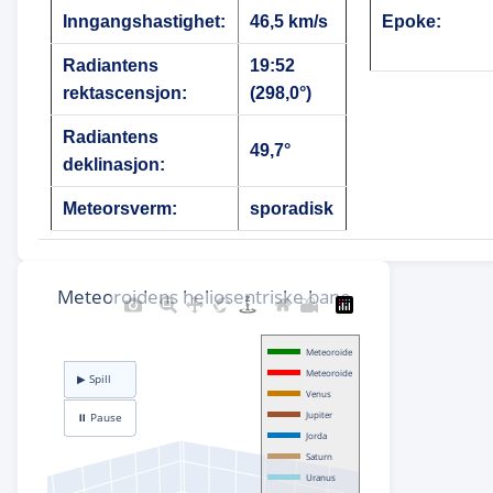
Inngangshastighet:
46,5 km/s
Epoke:
Radiantens
19:52
rektascensjon:
(298,0°)
Radiantens
49,7°
deklinasjon:
Meteorsverm:
sporadisk