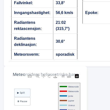
Fallvinkel:
33,8°
Inngangshastighet:
56,6 km/s
Epoke:
Radiantens
21:02
rektascensjon:
(315,7°)
Radiantens
30,6°
deklinasjon:
Meteorsverm:
sporadisk