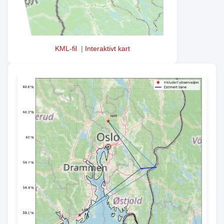
KML-fil
|
Interaktivt kart