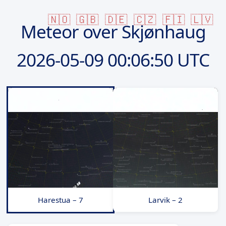
🇳🇴
🇬🇧
🇩🇪
🇨🇿
🇫🇮
🇱🇻
Meteor over Skjønhaug
2026-05-09
00:06:50 UTC
Harestua – 7
Larvik – 2