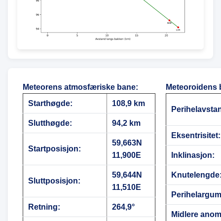
Meteorens atmosfæriske bane
:
Meteoroidens 
Starthøgde:
108,9 km
Perihelavsta
Slutthøgde:
94,2 km
Eksentrisitet:
59,663N
Startposisjon:
11,900E
Inklinasjon:
59,644N
Knutelengde
Sluttposisjon:
11,510E
Perihelargum
Retning:
264,9°
Midlere anoma