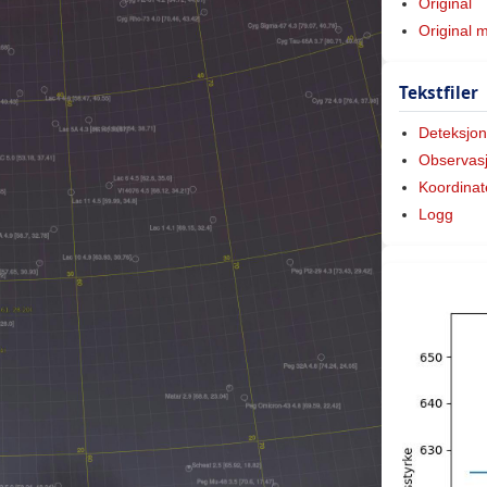
Original
Original 
Tekstfiler
Deteksjon
Observas
Koordinat
Logg