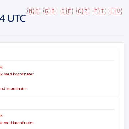
🇳🇴
🇬🇧
🇩🇪
🇨🇿
🇫🇮
🇱🇻
04 UTC
sk
k med koordinater
med koordinater
sk
k med koordinater