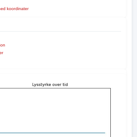
med koordinater
jon
er