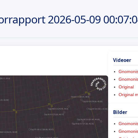
orrapport
2026-05-09
00:07:
Videoer
Gnomoni
Gnomonis
Original
Original 
Bilder
Gnomoni
Gnomonis