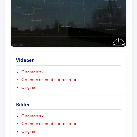
Videoer
Gnomonisk
Gnomonisk med koordinater
Original
Bilder
Gnomonisk
Gnomonisk med koordinater
Original