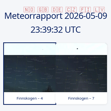
🇳🇴
🇬🇧
🇩🇪
🇨🇿
🇫🇮
🇱🇻
Meteorrapport
2026-05-09
23:39:32 UTC
Finnskogen – 4
Finnskogen – 7