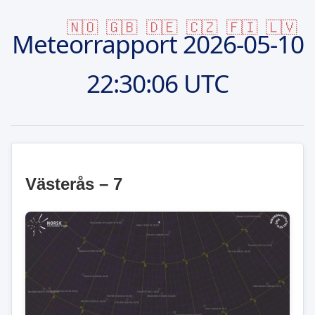
🇳🇴
🇬🇧
🇩🇪
🇨🇿
🇫🇮
🇱🇻
Meteorrapport
2026-05-10
22:30:06 UTC
Västerås – 7