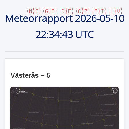
🇳🇴
🇬🇧
🇩🇪
🇨🇿
🇫🇮
🇱🇻
Meteorrapport
2026-05-10
22:34:43 UTC
Västerås – 5