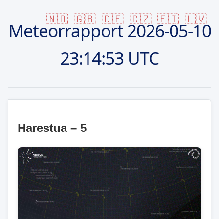
🇳🇴
🇬🇧
🇩🇪
🇨🇿
🇫🇮
🇱🇻
Meteorrapport
2026-05-10
23:14:53 UTC
Harestua – 5