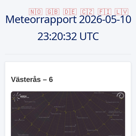
🇳🇴
🇬🇧
🇩🇪
🇨🇿
🇫🇮
🇱🇻
Meteorrapport
2026-05-10
23:20:32 UTC
Västerås – 6