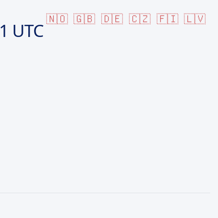
🇳🇴
🇬🇧
🇩🇪
🇨🇿
🇫🇮
🇱🇻
41 UTC