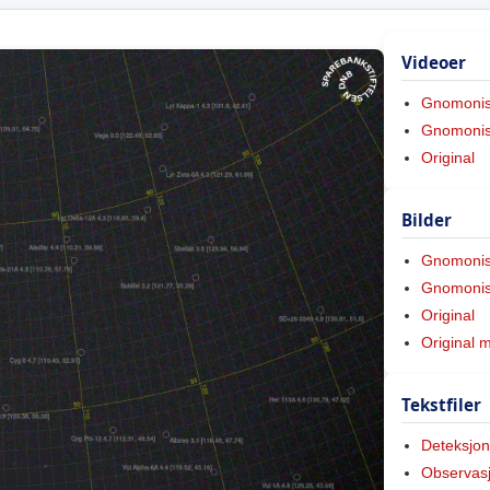
Videoer
Gnomoni
Gnomonis
Original
Bilder
Gnomoni
Gnomonis
Original
Original 
Tekstfiler
Deteksjon
Observas