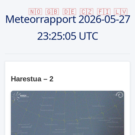
🇳🇴
🇬🇧
🇩🇪
🇨🇿
🇫🇮
🇱🇻
Meteorrapport
2026-05-27
23:25:05 UTC
Harestua – 2