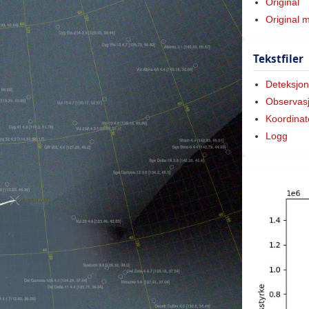
Original
Original 
Tekstfiler
Deteksjon
Observas
Koordinat
Logg