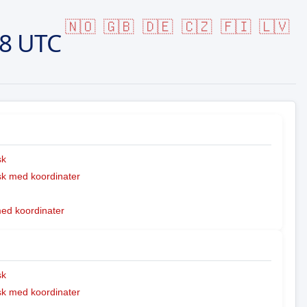
🇳🇴
🇬🇧
🇩🇪
🇨🇿
🇫🇮
🇱🇻
18 UTC
sk
k med koordinater
med koordinater
sk
k med koordinater