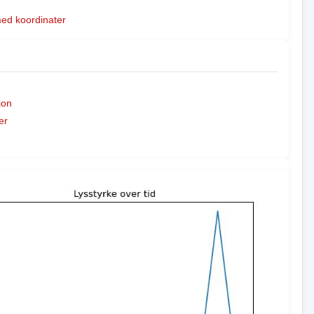
med koordinater
jon
er