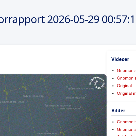
orrapport
2026-05-29
00:57:
Videoer
Gnomoni
Gnomonis
Original
Original 
Bilder
Gnomoni
Gnomonis