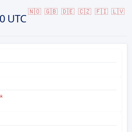
🇳🇴
🇬🇧
🇩🇪
🇨🇿
🇫🇮
🇱🇻
20 UTC
sk