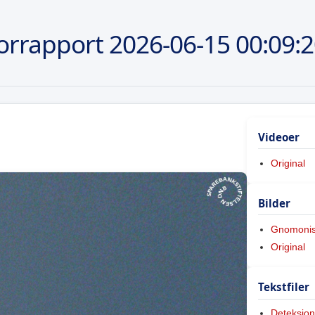
orrapport
2026-06-15
00:09:
Videoer
Original
Bilder
Gnomoni
Original
Tekstfiler
Deteksjon