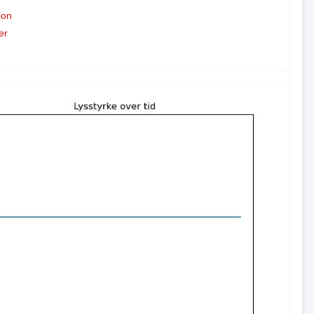
jon
er