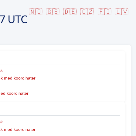
🇳🇴
🇬🇧
🇩🇪
🇨🇿
🇫🇮
🇱🇻
07 UTC
sk
k med koordinater
med koordinater
sk
k med koordinater