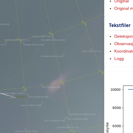
Original
Original 
Tekstfiler
Deteksjon
Observas
Koordinat
Logg