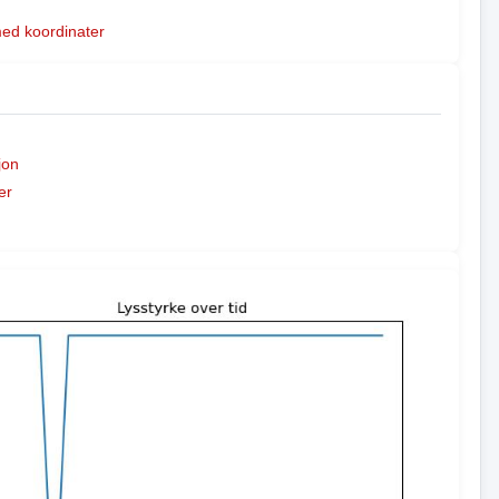
med koordinater
jon
er