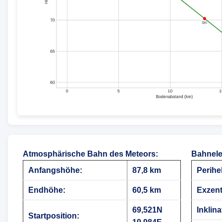
Atmosphärische Bahn des Meteors
:
Bahnele
Anfangshöhe:
87,8 km
Perihe
Endhöhe:
60,5 km
Exzentr
69,521N
Inklina
Startposition: