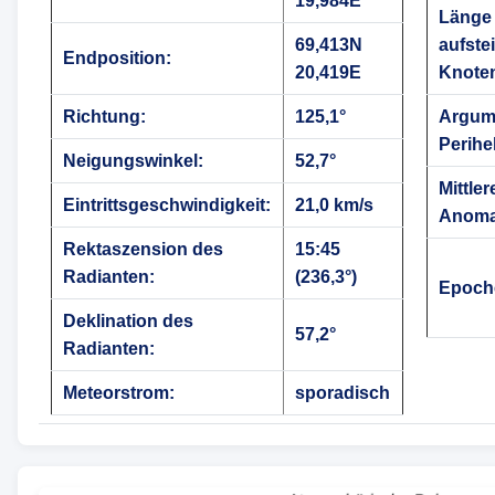
19,984E
Länge
69,413N
aufste
Endposition:
20,419E
Knote
Richtung:
125,1°
Argum
Perihe
Neigungswinkel:
52,7°
Mittler
Eintrittsgeschwindigkeit:
21,0 km/s
Anoma
Rektaszension des
15:45
Radianten:
(236,3°)
Epoch
Deklination des
57,2°
Radianten:
Meteorstrom:
sporadisch