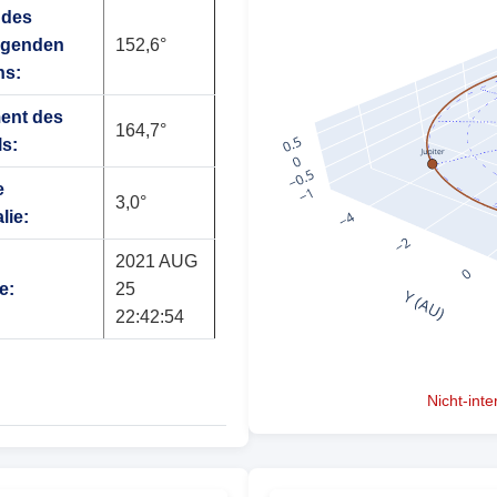
 des
igenden
152,6°
ns:
ent des
164,7°
ls:
e
3,0°
lie:
2021 AUG
e:
25
22:42:54
Nicht-int