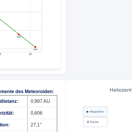
mente des Meteoroiden
:
ldistanz:
0,997 AU
izität:
0,606
tion:
27,1°