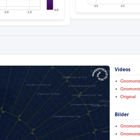
Videos
Gnomoni
Gnomonis
Original
Bilder
Gnomoni
Gnomonis