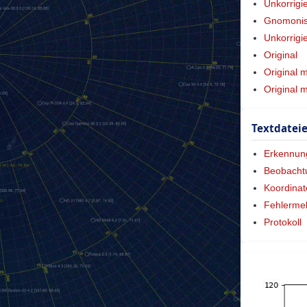
Unkorrigi
Gnomonisc
Unkorrigi
Original
Original 
Original 
Textdatei
Erkennun
Beobacht
Koordinat
Fehlerme
Protokoll