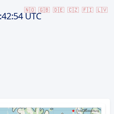
🇳🇴
🇬🇧
🇩🇪
🇨🇿
🇫🇮
🇱🇻
:42:54 UTC