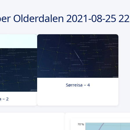
er Olderdalen
2021-08-25
22
Sørreisa – 4
a – 2