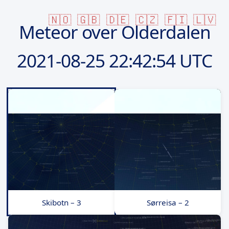
🇳🇴
🇬🇧
🇩🇪
🇨🇿
🇫🇮
🇱🇻
Meteor over Olderdalen
2021-08-25
22:42:54 UTC
Skibotn – 3
Sørreisa – 2