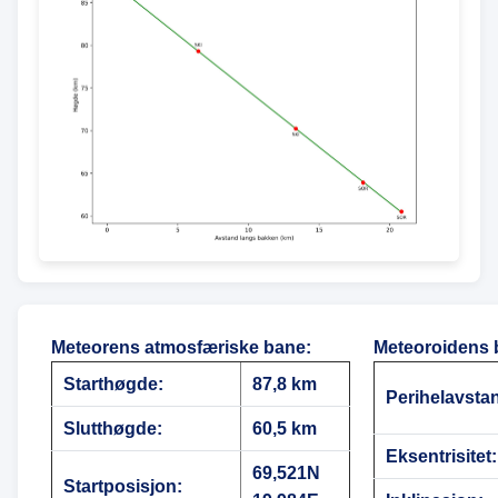
Meteorens atmosfæriske bane
:
Meteoroidens 
Starthøgde:
87,8 km
Perihelavsta
Slutthøgde:
60,5 km
Eksentrisitet:
69,521N
Startposisjon: