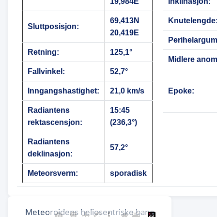
19,984E
Inklinasjon:
69,413N
Knutelengde
Sluttposisjon:
20,419E
Perihelargum
Retning:
125,1°
Midlere anoma
Fallvinkel:
52,7°
Inngangshastighet:
21,0 km/s
Epoke:
Radiantens
15:45
rektascensjon:
(236,3°)
Radiantens
57,2°
deklinasjon:
Meteorsverm:
sporadisk