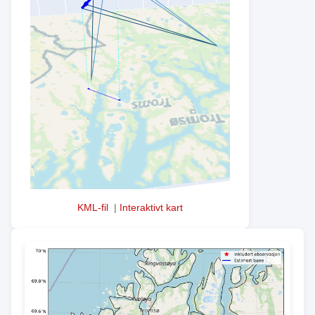
KML-fil
|
Interaktivt kart