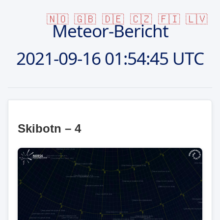
🇳🇴
🇬🇧
🇩🇪
🇨🇿
🇫🇮
🇱🇻
Meteor-Bericht
2021-09-16
01:54:45 UTC
Skibotn – 4