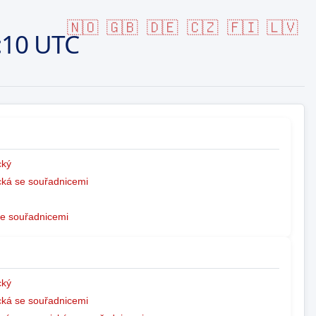
🇳🇴
🇬🇧
🇩🇪
🇨🇿
🇫🇮
🇱🇻
:10 UTC
ký
ká se souřadnicemi
e souřadnicemi
ký
ká se souřadnicemi