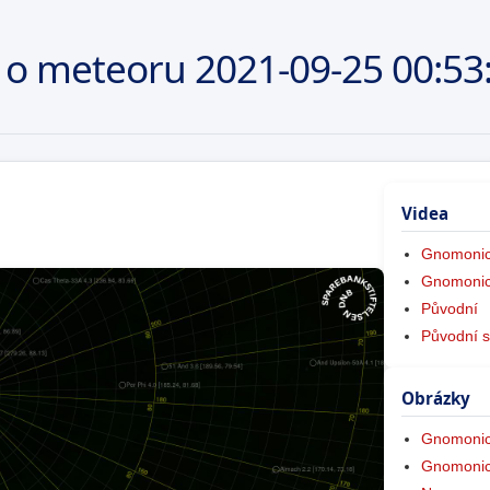
 o meteoru
2021-09-25
00:53
Videa
Gnomonic
Gnomonic
Původní
Původní s
Obrázky
Gnomonic
Gnomonic