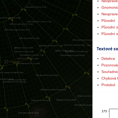
Neoprave
Gnomonic
Neoprave
Původní
Původní s
Původní 
Textové s
Detekce
Pozorová
Souřadni
Chybová 
Protokol