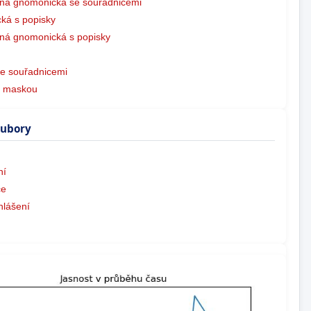
ná gnomonická se souřadnicemi
ká s popisky
ná gnomonická s popisky
e souřadnicemi
s maskou
oubory
ní
ce
hlášení