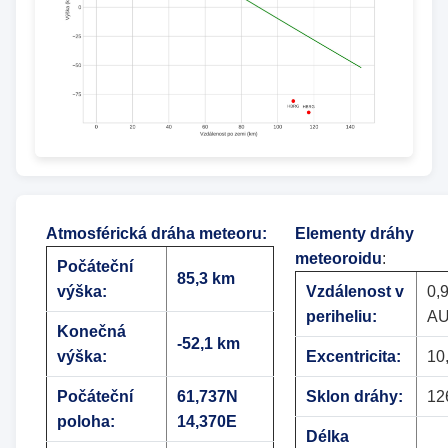
Atmosférická dráha meteoru
:
Elementy dráhy
meteoroidu
:
Počáteční
85,3 km
výška:
Vzdálenost v
0,
periheliu:
A
Konečná
-52,1 km
výška:
Excentricita:
10
Počáteční
61,737N
Sklon dráhy:
12
poloha:
14,370E
Délka