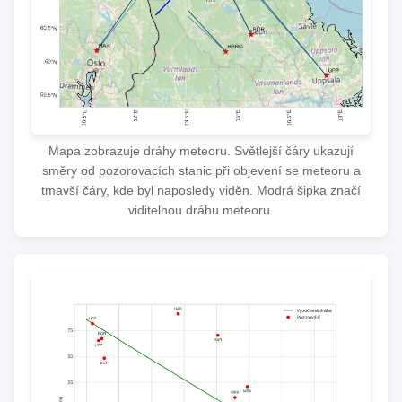
Mapa zobrazuje dráhy meteoru. Světlejší čáry ukazují
směry od pozorovacích stanic při objevení se meteoru a
tmavší čáry, kde byl naposledy viděn. Modrá šipka značí
viditelnou dráhu meteoru.