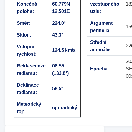
Konečná
60,779N
vzestupného
18
poloha:
12,501E
uzlu:
Směr:
224,0°
Argument
15
perihelia:
Sklon:
43,3°
Střední
22
Vstupní
anomálie:
124,5 km/s
rychlost:
20
Rektascenze
08:55
Epocha:
SE
radiantu:
(133,8°)
00
Deklinace
58,5°
radiantu:
Meteorický
sporadický
roj: