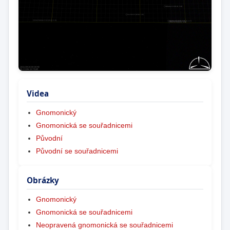
Videa
Gnomonický
Gnomonická se souřadnicemi
Původní
Původní se souřadnicemi
Obrázky
Gnomonický
Gnomonická se souřadnicemi
Neopravená gnomonická se souřadnicemi