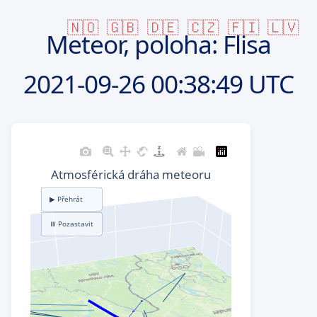
🇳🇴
🇬🇧
🇩🇪
🇨🇿
🇫🇮
🇱🇻
Meteor, poloha: Flisa
2021-09-26
00:38:49 UTC