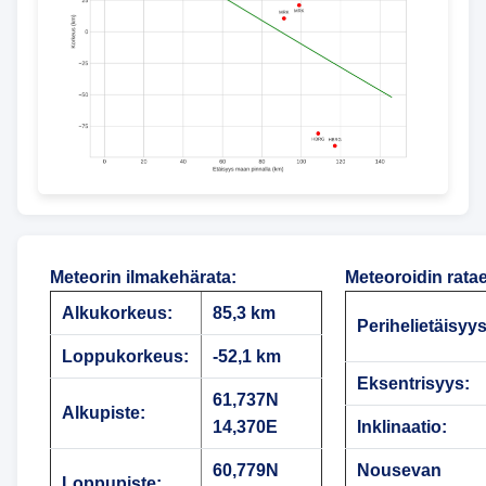
Meteorin ilmakehärata
:
Meteoroidin rata
Alkukorkeus:
85,3 km
Perihelietäisyys
Loppukorkeus:
-52,1 km
Eksentrisyys:
61,737N
Alkupiste:
14,370E
Inklinaatio:
60,779N
Nousevan
Loppupiste: