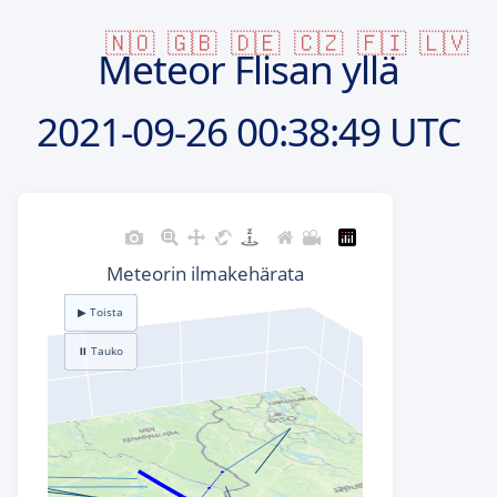
🇳🇴
🇬🇧
🇩🇪
🇨🇿
🇫🇮
🇱🇻
Meteor Flisan yllä
2021-09-26
00:38:49 UTC