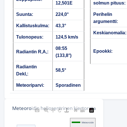
12,501E
solmun pituus:
Suunta:
224,0°
Perihelin
argumentti:
Kallistuskulma:
43,3°
Keskianomalia:
Tulonopeus:
124,5 km/s
08:55
Epookki:
Radiantin R,A,:
(133,8°)
Radiantin
58,5°
Dekl,:
Meteoriparvi:
Sporadinen