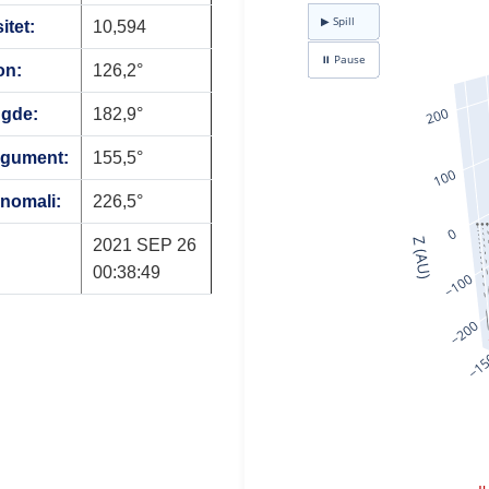
itet:
10,594
on:
126,2°
ngde:
182,9°
rgument:
155,5°
anomali:
226,5°
2021 SEP 26
00:38:49