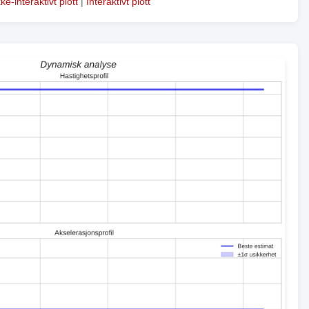
kke-interaktivt plott
|
Interaktivt plott