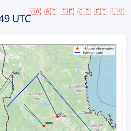
🇳🇴
🇬🇧
🇩🇪
🇨🇿
🇫🇮
🇱🇻
49 UTC