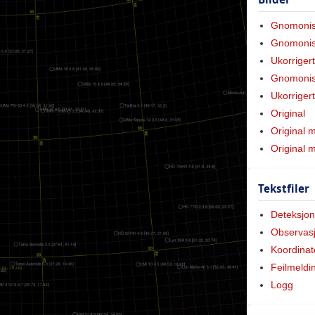
Gnomoni
Gnomonis
Ukorriger
Gnomonis
Ukorriger
Original
Original 
Original
Tekstfiler
Deteksjon
Observas
Koordinat
Feilmeldi
Logg