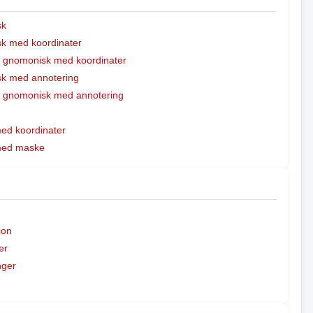
sk
k med koordinater
t gnomonisk med koordinater
k med annotering
t gnomonisk med annotering
med koordinater
 med maske
jon
er
nger