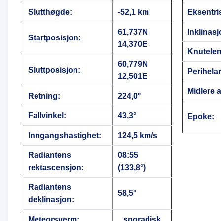
Slutthøgde:
-52,1 km
Eksentris
61,737N
Inklinasj
Startposisjon:
14,370E
Knutele
60,779N
Sluttposisjon:
Perihela
12,501E
Midlere 
Retning:
224,0°
Fallvinkel:
43,3°
Epoke:
Inngangshastighet:
124,5 km/s
Radiantens
08:55
rektascensjon:
(133,8°)
Radiantens
58,5°
deklinasjon:
Meteorsverm:
sporadisk