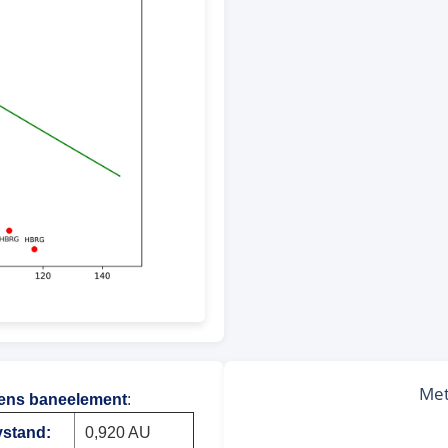
ens baneelement
:
vstand:
0,920 AU