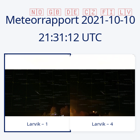
🇳🇴
🇬🇧
🇩🇪
🇨🇿
🇫🇮
🇱🇻
Meteorrapport
2021-10-10
21:31:12 UTC
Larvik – 1
Larvik – 4