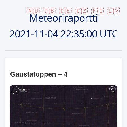
🇳🇴
🇬🇧
🇩🇪
🇨🇿
🇫🇮
🇱🇻
Meteoriraportti
2021-11-04
22:35:00 UTC
Gaustatoppen – 4