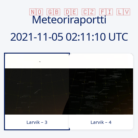
🇳🇴
🇬🇧
🇩🇪
🇨🇿
🇫🇮
🇱🇻
Meteoriraportti
2021-11-05
02:11:10 UTC
Larvik – 3
Larvik – 4