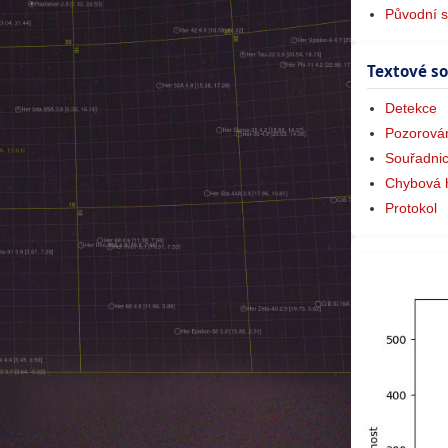
Původní 
Textové s
Detekce
Pozorová
Souřadni
Chybová 
Protokol