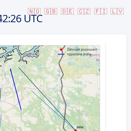
🇳🇴
🇬🇧
🇩🇪
🇨🇿
🇫🇮
🇱🇻
42:26 UTC