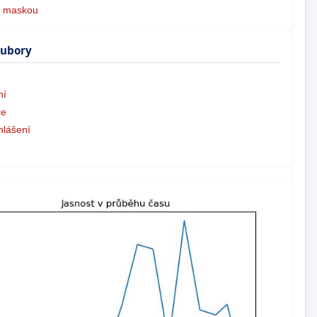
s maskou
oubory
ní
ce
hlášení