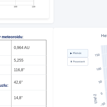
y meteoroidu
:
0,964 AU
5,255
116,8°
42,6°
uzlu:
14,8°