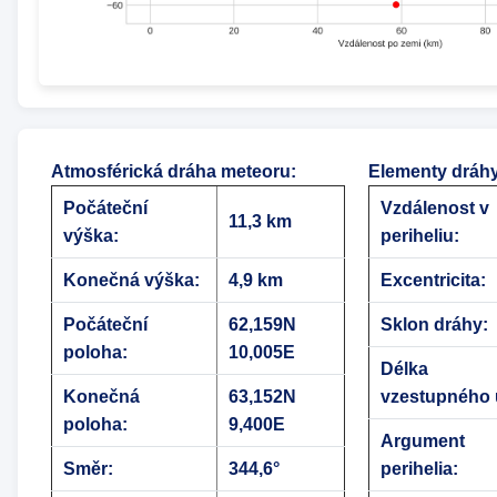
Atmosférická dráha meteoru
:
Elementy dráh
Počáteční
Vzdálenost v
11,3 km
výška:
periheliu:
Konečná výška:
4,9 km
Excentricita:
Počáteční
62,159N
Sklon dráhy:
poloha:
10,005E
Délka
Konečná
63,152N
vzestupného 
poloha:
9,400E
Argument
Směr:
344,6°
perihelia: