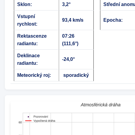
Sklon:
3,2°
Střední anomá
Vstupní
93,4 km/s
Epocha:
rychlost:
Rektascenze
07:26
radiantu:
(111,6°)
Deklinace
-24,0°
radiantu:
Meteorický roj:
sporadický