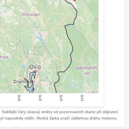
Světlejší čáry ukazují směry od pozorovacích stanic při objevení
byl naposledy viděn. Modrá šipka značí viditelnou dráhu meteoru.