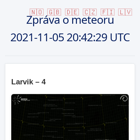
🇳🇴
🇬🇧
🇩🇪
🇨🇿
🇫🇮
🇱🇻
Zpráva o meteoru
2021-11-05
20:42:29 UTC
Larvik – 4