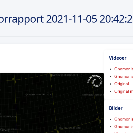
orrapport
2021-11-05
20:42:
Videoer
Gnomoni
Gnomonis
Original
Original 
Bilder
Gnomoni
Gnomonis