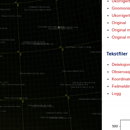
Ukorriger
Gnomonis
Ukorriger
Original
Original 
Original
Tekstfiler
Deteksjon
Observas
Koordinat
Feilmeldi
Logg