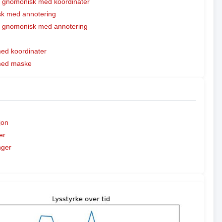
t gnomonisk med koordinater
k med annotering
t gnomonisk med annotering
med koordinater
 med maske
jon
er
nger