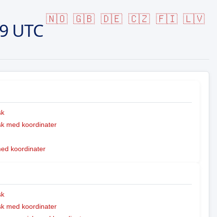
🇳🇴
🇬🇧
🇩🇪
🇨🇿
🇫🇮
🇱🇻
29 UTC
sk
k med koordinater
med koordinater
sk
k med koordinater