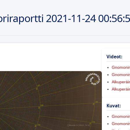
riraportti
2021-11-24
00:56:
Videot:
Gnomoni
Gnomonine
Alkuperäi
Alkuperäi
Kuvat:
Gnomoni
Gnomonine