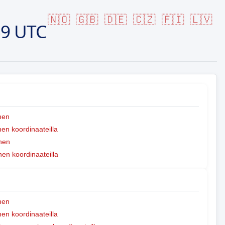
🇳🇴
🇬🇧
🇩🇪
🇨🇿
🇫🇮
🇱🇻
59 UTC
nen
n koordinaateilla
nen
nen koordinaateilla
nen
n koordinaateilla