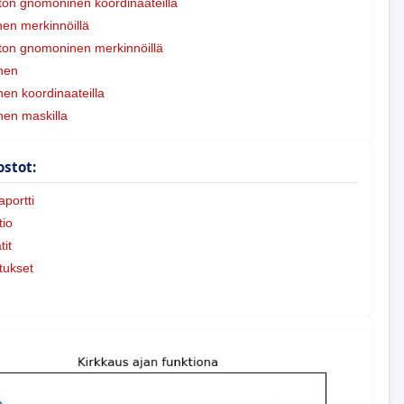
on gnomoninen koordinaateilla
en merkinnöillä
on gnomoninen merkinnöillä
nen
nen koordinaateilla
nen maskilla
ostot:
portti
io
tit
tukset