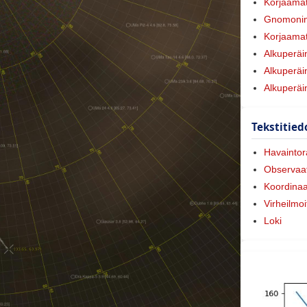
Korjaamat
Gnomonin
Korjaamat
Alkuperäi
Alkuperäi
Alkuperäi
Tekstitied
Havaintora
Observaat
Koordinaa
Virheilmoi
Loki