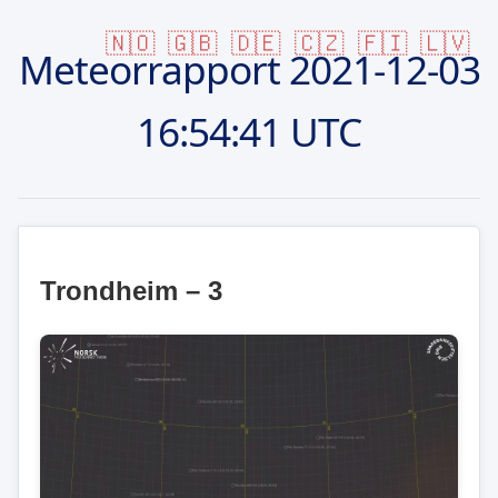
🇳🇴
🇬🇧
🇩🇪
🇨🇿
🇫🇮
🇱🇻
Meteorrapport
2021-12-03
16:54:41 UTC
Trondheim – 3