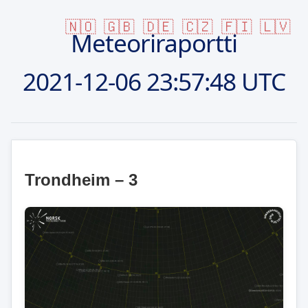
🇳🇴
🇬🇧
🇩🇪
🇨🇿
🇫🇮
🇱🇻
Meteoriraportti
2021-12-06
23:57:48 UTC
Trondheim – 3