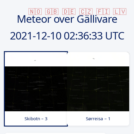
🇳🇴
🇬🇧
🇩🇪
🇨🇿
🇫🇮
🇱🇻
Meteor over Gällivare
2021-12-10
02:36:33 UTC
Skibotn – 3
Sørreisa – 1