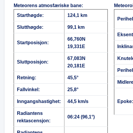
Meteorens atmosfæriske bane
:
Meteoro
Starthøgde:
124,1 km
Perihe
Slutthøgde:
99,1 km
Eksentr
66,760N
Startposisjon:
19,331E
Inklina
67,083N
Knutel
Sluttposisjon:
20,181E
Perihe
Retning:
45,5°
Midler
Fallvinkel:
25,8°
Inngangshastighet:
44,5 km/s
Epoke
Radiantens
06:24 (96,1°)
rektascensjon:
Radiantens