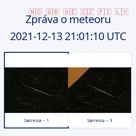
🇳🇴
🇬🇧
🇩🇪
🇨🇿
🇫🇮
🇱🇻
Zpráva o meteoru
2021-12-13
21:01:10 UTC
Sørreisa – 1
Sørreisa – 3