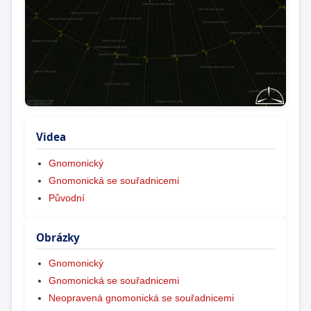
Videa
Gnomonický
Gnomonická se souřadnicemi
Původní
Obrázky
Gnomonický
Gnomonická se souřadnicemi
Neopravená gnomonická se souřadnicemi