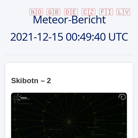
🇳🇴
🇬🇧
🇩🇪
🇨🇿
🇫🇮
🇱🇻
Meteor-Bericht
2021-12-15
00:49:40 UTC
Skibotn – 2