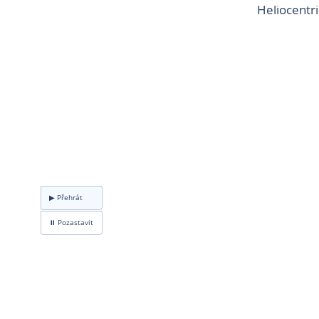
Heliocentr
▶ Přehrát
⏸ Pozastavit