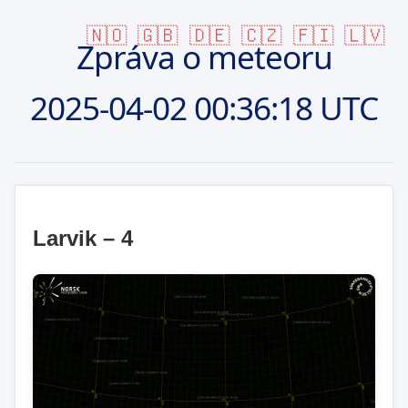
🇳🇴
🇬🇧
🇩🇪
🇨🇿
🇫🇮
🇱🇻
Zpráva o meteoru
2025-04-02
00:36:18 UTC
Larvik – 4