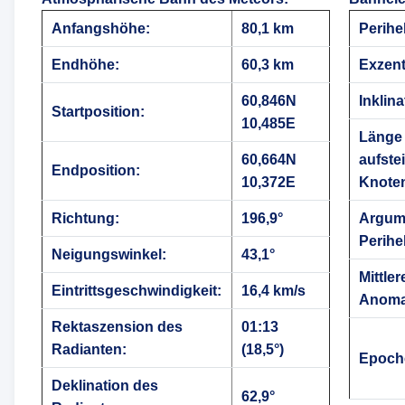
Anfangshöhe:
80,1 km
Perihe
Endhöhe:
60,3 km
Exzentr
60,846N
Inklina
Startposition:
10,485E
Länge
60,664N
aufste
Endposition:
10,372E
Knote
Richtung:
196,9°
Argum
Perihe
Neigungswinkel:
43,1°
Mittler
Eintrittsgeschwindigkeit:
16,4 km/s
Anoma
Rektaszension des
01:13
Radianten:
(18,5°)
Epoch
Deklination des
62,9°