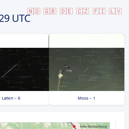
🇳🇴
🇬🇧
🇩🇪
🇨🇿
🇫🇮
🇱🇻
29 UTC
Løten – 6
Moss – 1