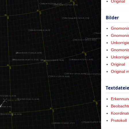
Original
Bilder
Gnomoni
Gnomonis
Unkorrigi
Gnomonisc
Unkorrigi
Original
Original 
Textdatei
Erkennun
Beobacht
Koordinat
Protokoll