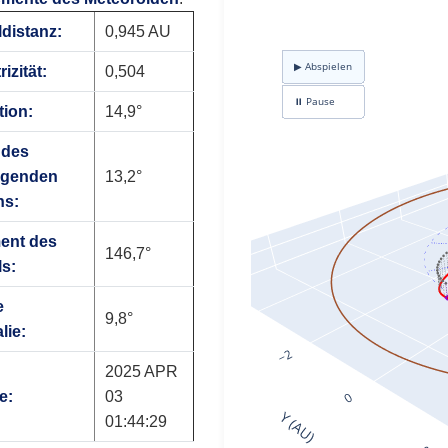
ldistanz:
0,945 AU
izität:
0,504
tion:
14,9°
 des
igenden
13,2°
ns:
ent des
146,7°
ls:
e
9,8°
lie:
2025 APR
e:
03
01:44:29