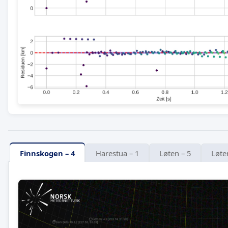
Finnskogen – 4
Harestua – 1
Løten – 5
Løte