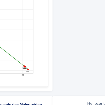
mente des Meteoroiden
: