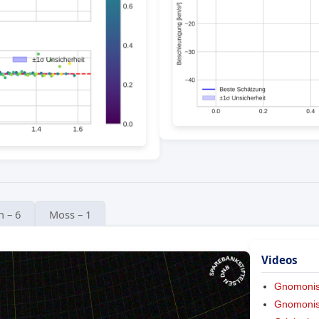
n – 6
Moss – 1
Videos
Gnomoni
Gnomonis