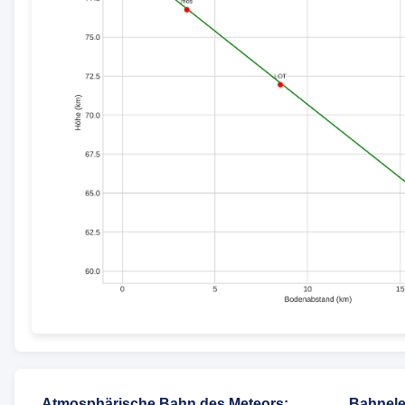
Atmosphärische Bahn des Meteors
:
Bahnele