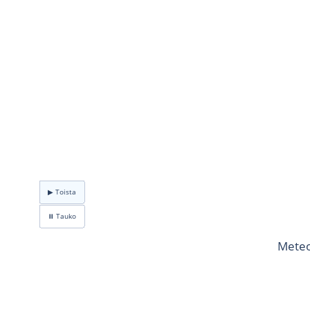
▶ Toista
⏸ Tauko
Meteo