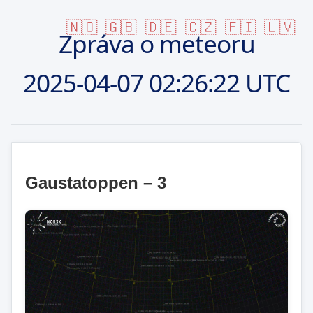
🇳🇴
🇬🇧
🇩🇪
🇨🇿
🇫🇮
🇱🇻
Zpráva o meteoru
2025-04-07
02:26:22 UTC
Gaustatoppen – 3