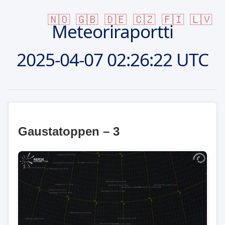
🇳🇴
🇬🇧
🇩🇪
🇨🇿
🇫🇮
🇱🇻
Meteoriraportti
2025-04-07
02:26:22 UTC
Gaustatoppen – 3