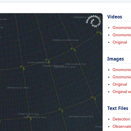
Videos
Gnomoni
Gnomonic 
Original
Images
Gnomoni
Gnomonic 
Original
Original w
Text Files
Detection
Observati