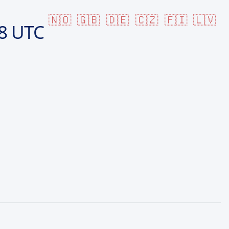
🇳🇴
🇬🇧
🇩🇪
🇨🇿
🇫🇮
🇱🇻
8 UTC