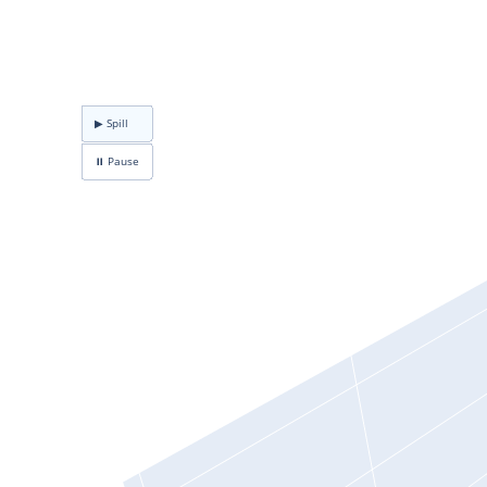
▶ Spill
⏸ Pause