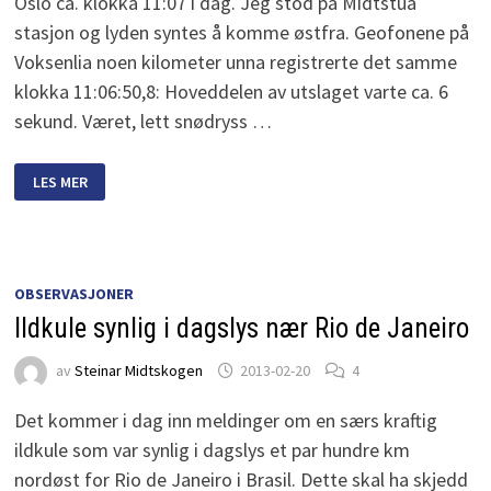
Oslo ca. klokka 11:07 i dag. Jeg stod på Midtstua
stasjon og lyden syntes å komme østfra. Geofonene på
Voksenlia noen kilometer unna registrerte det samme
klokka 11:06:50,8: Hoveddelen av utslaget varte ca. 6
sekund. Været, lett snødryss …
DRØNN
LES MER
I
OSLO
CA.
11:07
OBSERVASJONER
Ildkule synlig i dagslys nær Rio de Janeiro
av
Steinar Midtskogen
2013-02-20
4
Det kommer i dag inn meldinger om en særs kraftig
ildkule som var synlig i dagslys et par hundre km
nordøst for Rio de Janeiro i Brasil. Dette skal ha skjedd