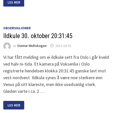
TAURIDENE
LES MER
OBSERVASJONER
Ildkule 30. oktober 20:31:45
av
Steinar Midtskogen
2012-10-31
Vi har fått melding om ei ildkule sett fra Oslo i går kveld
ved halv ni-tida. Et kamera på Voksenlia i Oslo
registrerte hendelsen klokka 20:31:45 ganske lavt mot
vest-nordvest. Ildkula synes å være noe sterkere enn
Venus på sitt klareste, men ikke usedvanlig sterk.
Gløden varte i ca. 2 …
ILDKULE
LES MER
30.
OKTOBER