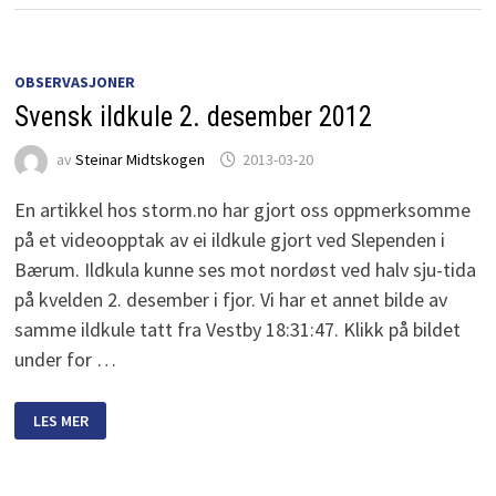
OBSERVASJONER
Svensk ildkule 2. desember 2012
av
Steinar Midtskogen
2013-03-20
En artikkel hos storm.no har gjort oss oppmerksomme
på et videoopptak av ei ildkule gjort ved Slependen i
Bærum. Ildkula kunne ses mot nordøst ved halv sju-tida
på kvelden 2. desember i fjor. Vi har et annet bilde av
samme ildkule tatt fra Vestby 18:31:47. Klikk på bildet
under for …
SVENSK
LES MER
ILDKULE
2.
DESEMBER
2012