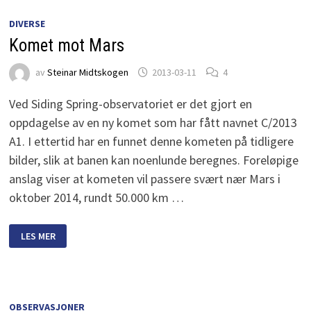
DIVERSE
Komet mot Mars
av
Steinar Midtskogen
2013-03-11
4
Ved Siding Spring-observatoriet er det gjort en
oppdagelse av en ny komet som har fått navnet C/2013
A1. I ettertid har en funnet denne kometen på tidligere
bilder, slik at banen kan noenlunde beregnes. Foreløpige
anslag viser at kometen vil passere svært nær Mars i
oktober 2014, rundt 50.000 km …
KOMET
LES MER
MOT
MARS
OBSERVASJONER