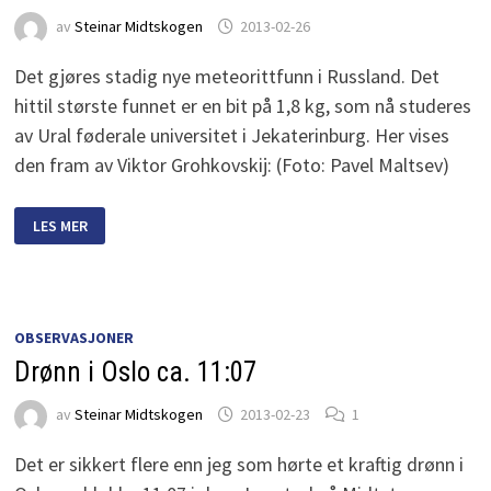
av
Steinar Midtskogen
2013-02-26
Det gjøres stadig nye meteorittfunn i Russland. Det
hittil største funnet er en bit på 1,8 kg, som nå studeres
av Ural føderale universitet i Jekaterinburg. Her vises
den fram av Viktor Grohkovskij: (Foto: Pavel Maltsev)
1,8
LES MER
KG-
FRAGMENT
FUNNET
I
RUSSLAND
OBSERVASJONER
Drønn i Oslo ca. 11:07
av
Steinar Midtskogen
2013-02-23
1
Det er sikkert flere enn jeg som hørte et kraftig drønn i