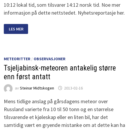
10:12 lokal tid, som tilsvarer 14:12 norsk tid. Noe mer
informasjon på dette nettstedet. Nyhetsreportasje her.
ILDKULE
LES MER
SYNLIG
I
DAGSLYS
NÆR
RIO
DE
JANEIRO
METEORITTER
/
OBSERVASJONER
Tsjeljabinsk-meteoren antakelig større
enn først antatt
av
Steinar Midtskogen
2013-02-16
Mens tidlige anslag på gårsdagens meteor over
Russland varierte fra 10 til 50 tonn og en størrelse
tilsvarende et kjøleskap eller en liten bil, har det
samtidig vært en gryende mistanke om at dette kan ha