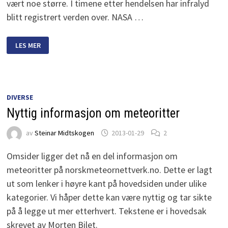
vært noe større. I timene etter hendelsen har infralyd
blitt registrert verden over. NASA …
TSJELJABINSK-
LES MER
METEOREN
ANTAKELIG
STØRRE
ENN
FØRST
ANTATT
DIVERSE
Nyttig informasjon om meteoritter
av
Steinar Midtskogen
2013-01-29
2
Omsider ligger det nå en del informasjon om
meteoritter på norskmeteornettverk.no. Dette er lagt
ut som lenker i høyre kant på hovedsiden under ulike
kategorier. Vi håper dette kan være nyttig og tar sikte
på å legge ut mer etterhvert. Tekstene er i hovedsak
skrevet av Morten Bilet.