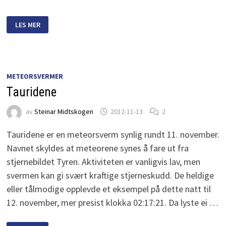
NYTTIG
LES MER
INFORMASJON
OM
METEORITTER
METEORSVERMER
Tauridene
av
Steinar Midtskogen
2012-11-13
2
Tauridene er en meteorsverm synlig rundt 11. november.
Navnet skyldes at meteorene synes å fare ut fra
stjernebildet Tyren. Aktiviteten er vanligvis lav, men
svermen kan gi svært kraftige stjerneskudd. De heldige
eller tålmodige opplevde et eksempel på dette natt til
12. november, mer presist klokka 02:17:21. Da lyste ei …