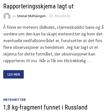
Rapporteringsskjema lagt ut
av
Steinar Midtskogen
2013-03-01
Å finne en meteors (ildkules, stjerneskudds) bane og å
vurdere om den kan ha skapt meteoritter og hvor det
eventuelle nedfallsområdet er, forutsetter at det fins
flere observasjoner av hendelsen. Jeg har lagt ut et
skjema for dette formålet, der observasjoner kan
rapporteres til oss. Når vi får inn tilstrekkelig …
RAPPORTERINGSSKJEMA
LES MER
LAGT
UT
METEORITTER
1,8 kg-fragment funnet i Russland