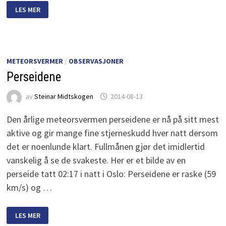
FLERE
LES MER
ILDKULER
SIST
NATT
METEORSVERMER
/
OBSERVASJONER
Perseidene
av
Steinar Midtskogen
2014-08-13
Den årlige meteorsvermen perseidene er nå på sitt mest
aktive og gir mange fine stjerneskudd hver natt dersom
det er noenlunde klart. Fullmånen gjør det imidlertid
vanskelig å se de svakeste. Her er et bilde av en
perseide tatt 02:17 i natt i Oslo: Perseidene er raske (59
km/s) og …
PERSEIDENE
LES MER