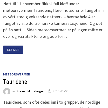
Natt til 11.november fikk vi full klaff under
meteorsvermen Tauridene, flere meteorer er fanget inn
av vårt stadig voksende nettverk – hvorav hele 4 er
fanget av alle de tre norske kamerastasjonene! Og det
på én natt… Siden meteorsvermen er på ingen måte er
over og værutsiktene er gode for …
FULL
LES MER
KLAFF
MED
NY
KAMERASTASJON
METEORSVERMER
Tauridene
av
Steinar Midtskogen
2015-11-06
Tauridene, som ofte deles inn i to grupper, de nordlige