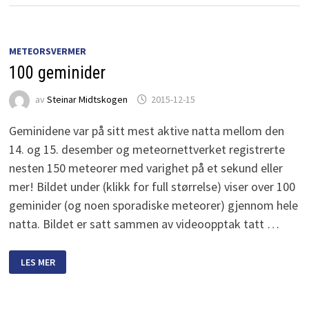
METEORSVERMER
100 geminider
av
Steinar Midtskogen
2015-12-15
Geminidene var på sitt mest aktive natta mellom den
14. og 15. desember og meteornettverket registrerte
nesten 150 meteorer med varighet på et sekund eller
mer! Bildet under (klikk for full størrelse) viser over 100
geminider (og noen sporadiske meteorer) gjennom hele
natta. Bildet er satt sammen av videoopptak tatt …
100
LES MER
GEMINIDER