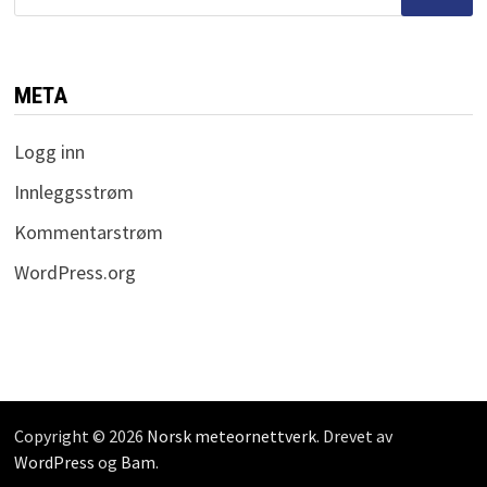
etter:
META
Logg inn
Innleggsstrøm
Kommentarstrøm
WordPress.org
Copyright © 2026
Norsk meteornettverk
. Drevet av
WordPress
og
Bam
.