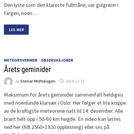
Den lyste som den klareste fullmåne, var gulgrønn i
fargen, noen …
STOR
LES MER
BOLIDE
UNDER
PERSEIDENATTA
METEORSVERMER
/
OBSERVASJONER
Årets geminider
av
Steinar Midtskogen
2014-12-15
Maksimum for årets geminider sammenfalt heldigvis
med noenlunde klarvær i Oslo. Her følger et lite knippe
av de kraftigste meteorene natt til 14. desember. Alle
brant helt opp i 50-60 km høgde. En video kan lastes
ned her (NB 2560×1920 oppløsning) eller ses på