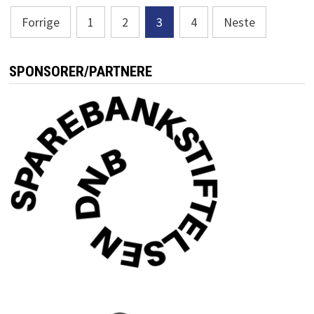
Sidepaginering
Forrige
1
2
3
4
Neste
SPONSORER/PARTNERE