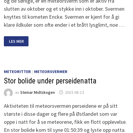
og de sørlige, er en meteorsverm som er aktiv fra
slutten av oktober og et stykke inn i oktober. Svermen
knyttes til kometen Encke. Svermen er kjent for å gi
klare ildkuler som ofte ender i et brått lysglimt, noe …
TAURIDENE
LES MER
METEORITTER
/
METEORSVERMER
Stor bolide under perseidenatta
av
Steinar Midtskogen
2015-08-13
Aktiviteten til meteorsvermen perseidene er på sitt
største i disse dager og flere på Østlandet som var
oppe i natt for å se meteorene, fikk en flott opplevelse.
En stor bolide kom til syne 01:50:39 og lyste opp natta.