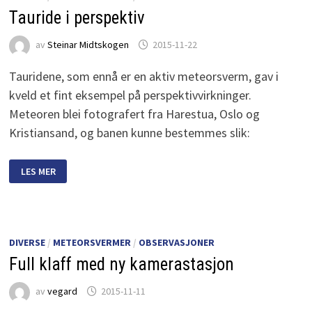
Tauride i perspektiv
av
Steinar Midtskogen
2015-11-22
Tauridene, som ennå er en aktiv meteorsverm, gav i
kveld et fint eksempel på perspektivvirkninger.
Meteoren blei fotografert fra Harestua, Oslo og
Kristiansand, og banen kunne bestemmes slik:
TAURIDE
LES MER
I
PERSPEKTIV
DIVERSE
/
METEORSVERMER
/
OBSERVASJONER
Full klaff med ny kamerastasjon
av
vegard
2015-11-11