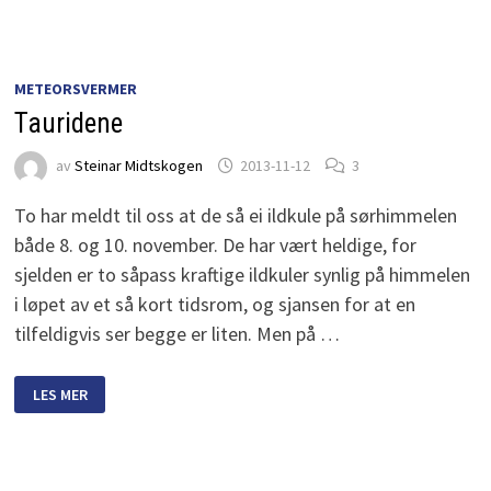
METEORSVERMER
Tauridene
av
Steinar Midtskogen
2013-11-12
3
To har meldt til oss at de så ei ildkule på sørhimmelen
både 8. og 10. november. De har vært heldige, for
sjelden er to såpass kraftige ildkuler synlig på himmelen
i løpet av et så kort tidsrom, og sjansen for at en
tilfeldigvis ser begge er liten. Men på …
TAURIDENE
LES MER