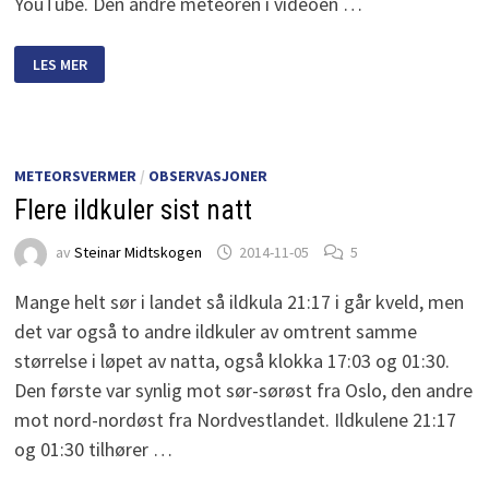
YouTube. Den andre meteoren i videoen …
ÅRETS
LES MER
GEMINIDER
METEORSVERMER
/
OBSERVASJONER
Flere ildkuler sist natt
av
Steinar Midtskogen
2014-11-05
5
Mange helt sør i landet så ildkula 21:17 i går kveld, men
det var også to andre ildkuler av omtrent samme
størrelse i løpet av natta, også klokka 17:03 og 01:30.
Den første var synlig mot sør-sørøst fra Oslo, den andre
mot nord-nordøst fra Nordvestlandet. Ildkulene 21:17
og 01:30 tilhører …