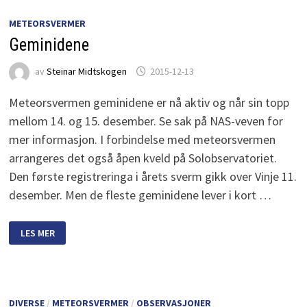
METEORSVERMER
Geminidene
av
Steinar Midtskogen
2015-12-13
Meteorsvermen geminidene er nå aktiv og når sin topp
mellom 14. og 15. desember. Se sak på NAS-veven for
mer informasjon. I forbindelse med meteorsvermen
arrangeres det også åpen kveld på Solobservatoriet.
Den første registreringa i årets sverm gikk over Vinje 11.
desember. Men de fleste geminidene lever i kort …
GEMINIDENE
LES MER
DIVERSE
/
METEORSVERMER
/
OBSERVASJONER