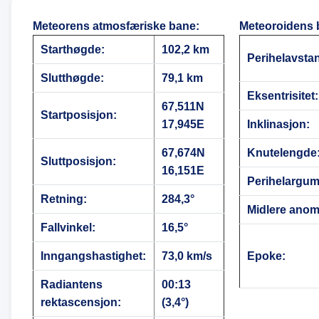
Meteorens atmosfæriske bane
:
Meteoroidens 
Starthøgde:
102,2 km
Perihelavsta
Slutthøgde:
79,1 km
Eksentrisitet:
67,511N
Startposisjon:
17,945E
Inklinasjon:
67,674N
Knutelengde
Sluttposisjon:
16,151E
Perihelargum
Retning:
284,3°
Midlere anoma
Fallvinkel:
16,5°
Inngangshastighet:
73,0 km/s
Epoke:
Radiantens
00:13
rektascensjon:
(3,4°)