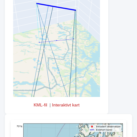
KML-fil
|
Interaktivt kart