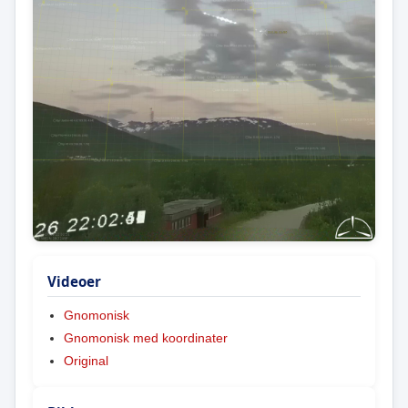
Videoer
Gnomonisk
Gnomonisk med koordinater
Original