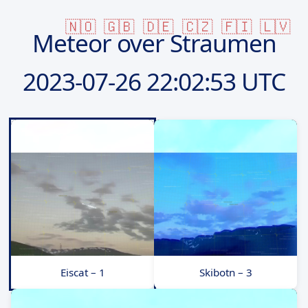
🇳🇴
🇬🇧
🇩🇪
🇨🇿
🇫🇮
🇱🇻
Meteor over Straumen
2023-07-26
22:02:53 UTC
Eiscat – 1
Skibotn – 3